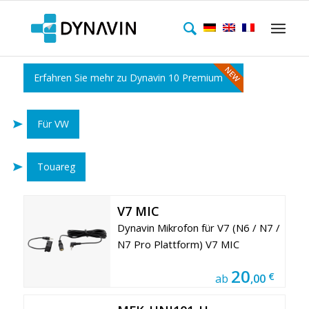
Erfahren Sie mehr zu Dynavin 10 Premium
Für VW
Touareg
V7 MIC
Dynavin Mikrofon für V7 (N6 / N7 /
N7 Pro Plattform) V7 MIC
20
€
ab
,00