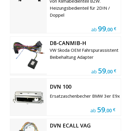
von Klimabedienteil BZW.
Heizungsbedienteil für 2DIN /
Doppel
99
€
ab
,00
D8-CANMIB-H
VW Skoda OEM Fahrspurassistent
Beibehaltung Adapter
59
€
ab
,00
DVN 100
Ersatzaschenbecher BMW 3er E9x
59
€
ab
,00
DVN ECALL VAG