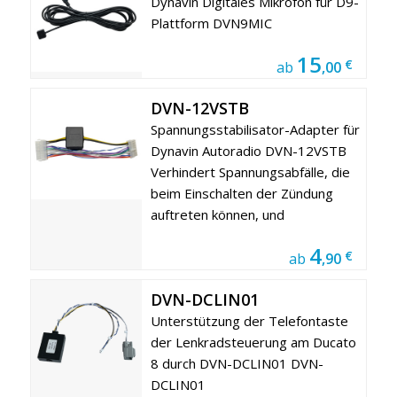
Dynavin Digitales Mikrofon für D9-
Plattform DVN9MIC
15
€
ab
,00
DVN-12VSTB
Spannungsstabilisator-Adapter für
Dynavin Autoradio DVN-12VSTB
Verhindert Spannungsabfälle, die
beim Einschalten der Zündung
auftreten können, und
4
€
ab
,90
DVN-DCLIN01
Unterstützung der Telefontaste
der Lenkradsteuerung am Ducato
8 durch DVN-DCLIN01 DVN-
DCLIN01