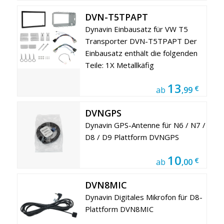
DVN-T5TPAPT
Dynavin Einbausatz für VW T5
Transporter DVN-T5TPAPT Der
Einbausatz enthält die folgenden
Teile: 1X Metallkäfig
13
€
ab
,99
DVNGPS
Dynavin GPS-Antenne für N6 / N7 /
D8 / D9 Plattform DVNGPS
10
€
ab
,00
DVN8MIC
Dynavin Digitales Mikrofon für D8-
Plattform DVN8MIC