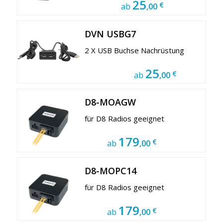
25
€
ab
,00
DVN USBG7
2 X USB Buchse Nachrüstung
25
€
ab
,00
D8-MOAGW
für D8 Radios geeignet
179
€
ab
,00
D8-MOPC14
für D8 Radios geeignet
179
€
ab
,00