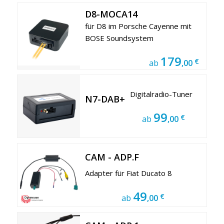
D8-MOCA14
für D8 im Porsche Cayenne mit
BOSE Soundsystem
179
€
ab
,00
Digitalradio-Tuner
N7-DAB+
99
€
ab
,00
CAM - ADP.F
Adapter für Fiat Ducato 8
49
€
ab
,00