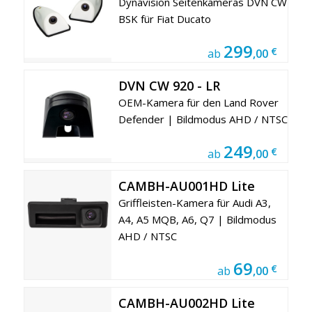
Dynavision Seitenkameras DVN CW
BSK für Fiat Ducato
299
€
ab
,00
DVN CW 920 - LR
OEM-Kamera für den Land Rover
Defender | Bildmodus AHD / NTSC
249
€
ab
,00
CAMBH-AU001HD Lite
Griffleisten-Kamera für Audi A3,
A4, A5 MQB, A6, Q7 | Bildmodus
AHD / NTSC
69
€
ab
,00
CAMBH-AU002HD Lite