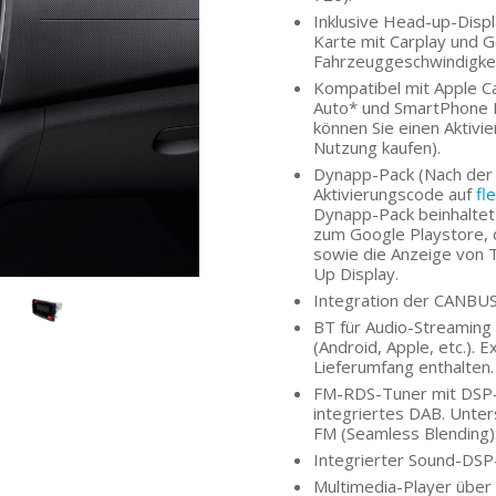
Inklusive Head-up-Disp
Karte mit Carplay und G
Fahrzeuggeschwindigkeit
Kompatibel mit Apple Ca
Auto* und SmartPhone M
können Sie einen Aktiv
Nutzung kaufen).
Dynapp-Pack (Nach der 
Aktivierungscode auf
fl
Dynapp-Pack beinhaltet
zum Google Playstore, d
sowie die Anzeige von 
Up Display.
Integration der CANBUS
BT für Audio-Streaming
(Android, Apple, etc.).
Lieferumfang enthalten.
FM-RDS-Tuner mit DSP-
integriertes DAB. Unte
FM (Seamless Blending)
Integrierter Sound-DSP
Multimedia-Player über