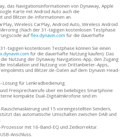
lay, das Navigationsinformationen von Dynaway, Apple
oogle Karte mit Android Auto auch die
 und Blitzer.de-Informationen an.
rPlay, Wireless CarPlay, Android Auto, Wireless Android
irroring (Nach der 31-tägigen kostenlosen Testphase
ierungscode auf
flex.dynavin.com
für die dauerhafte
31-tägigen kostenlosen Testphase können Sie einen
ex.dynavin.com
für die dauerhafte Nutzung kaufen): Das
 die Nutzung der Dynaway Navigations-App, den Zugang
ie Installation und Nutzung von Drittanbieter-Apps,
Tempolimits und Blitzer.de-Daten auf dem Dynavin Head-
-Lösung für Lenkradbedienung.
 und Freisprechanrufe über ein beliebiges Smartphone
 Externe kompakte Dual-Digitalmikrofone sind im
Rauschmaskierung und 15 voreingestellten Sendern,
rstützt das automatische Umschalten zwischen DAB und
.
-Prozessor mit 16-Band-EQ und Zeitkorrektur.
 USB-Anschluss.