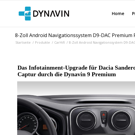
Home
P
8-Zoll Android Navigationssystem D9-DAC Premium Fl
Startseite
/
Produkte
/
CarHifi
/
8-Zoll Android Navigationssystem D9-DAC
Das Infotainment-Upgrade für Dacia Sandero 
Captur durch die Dynavin 9 Premium