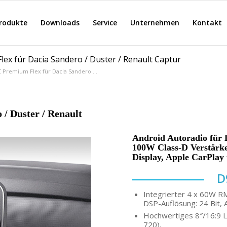
rodukte
Downloads
Service
Unternehmen
Kontakt
ex für Dacia Sandero / Duster / Renault Captur
 Premium Flex für Dacia Sandero ...
/ Duster / Renault
Android Autoradio für D
100W Class-D Verstärker
Display, Apple CarPlay
D
Integrierter 4 x 60W R
DSP-Auflösung: 24 Bit, 
Hochwertiges 8″/16:9 L
720).