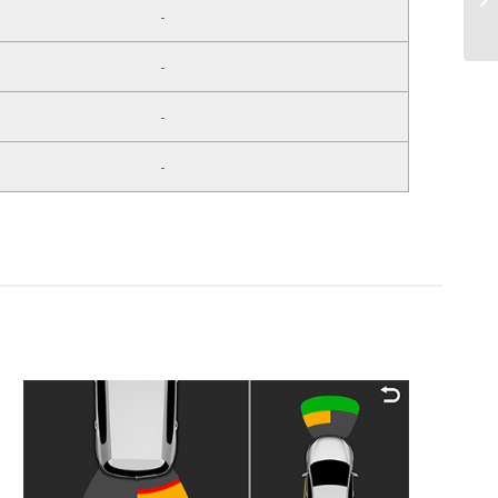
-
-
-
-