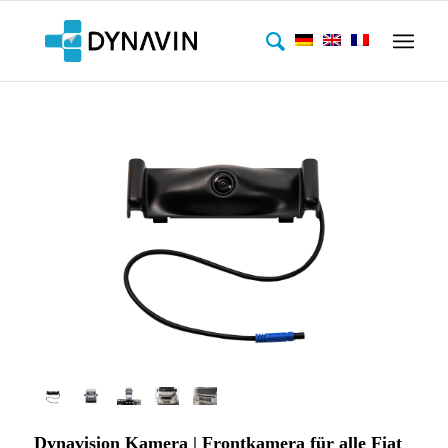
Dynavision Kamera | Frontkamera für alle Fiat