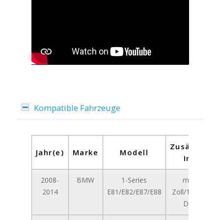
Kompatible Fahrzeuge
Zusätzliche
Jahr(e)
Marke
Modell
Infos
2008-
BMW
1-Series
mit 8,8-
2014
E81/E82/E87/E88
Zoll/10,25-Zoll
Display