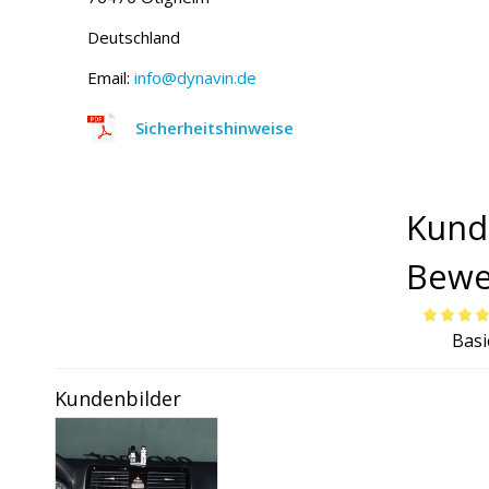
Deutschland
Email:
info@dynavin.de
Sicherheitshinweise
Kund
Bewe
Bewertet
Basi
mit
4.00
von 5
Kundenbilder