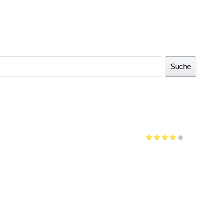
Suche
Bewertet
mit
4
von 5