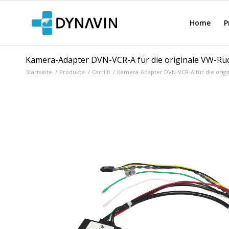
Home
P
Kamera-Adapter DVN-VCR-A für die originale VW-R
Startseite
/
Produkte
/
CarHifi
/
Kamera-Adapter DVN-VCR-A für die orig