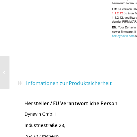
10,1-Zoll Android
Navigationssystem D9-
MB10V Premium Flex
Infomationen zur Produktsicherheit
für Mercedes Benz...
Hersteller / EU Verantwortliche Person
Dynavin GmbH
Industriestraße 28,
76470 Ötigheim