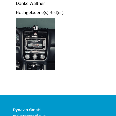
Danke Walther
Hochgeladene(s) Bild(er):
Dynavin GmbH
Industriestraße 28