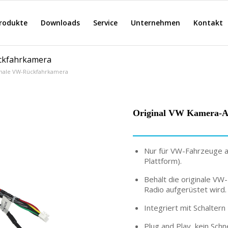
rodukte
Downloads
Service
Unternehmen
Kontakt
ückfahrkamera
inale VW-Rückfahrkamera
Original VW Kamera-A
Nur für VW-Fahrzeuge a
Plattform).
Behält die originale VW
Radio aufgerüstet wird.
Integriert mit Schalter
Plug and Play, kein Schn