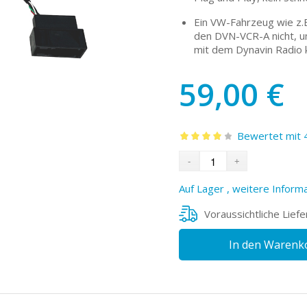
Ein VW-Fahrzeug wie z.
den DVN-VCR-A nicht, um
mit dem Dynavin Radio k
59,00
€
Bewertet mit 
Bewertet
mit
4.00
von 5
Auf Lager , weitere Informa
Voraussichtliche Liefe
In den Warenk