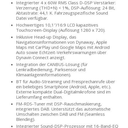
Integrierter 4 x 60W RMS Class D-DSP Verstärker:
Verzerrung (THD+N) < 1%, DSP-Auflösung: 24 Bit,
Abtastrate: 44,1 K. Fahrzeugspezifische Sound
Datei verfügbar.
Hochwertiges 10,1″/16:9 LCD kapazitives
Touchscreen-Display (Auflösung 1280 x 720).
Inklusive Head-up Display, das
Navigationsinformationen von Dynaway, Apple
Maps mit CarPlay und Google Maps mit Android
Auto sowie Echtzeit-Verkehrswarnungen über
Dynavin Connect anzeigt.
Integration der CANBUS-Lösung (für
Lenkradbedienung, Parksensor und
Klimaanlageninformationen).
BT für Audio-Streaming und Freisprechanrufe über
ein beliebiges Smartphone (Android, Apple, etc.).
Externe kompakte Dual-Digitalmikrofone sind im
Lieferumfang enthalten.
FM-RDS-Tuner mit DSP-Rauschmaskierung,
integriertes DAB. Unterstützt das automatische
Umschalten zwischen DAB und FM (Seamless
Blending).
Integrierter Sound-DSP-Prozessor mit 16-Band-EQ