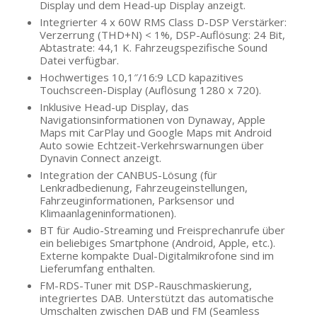
Display und dem Head-up Display anzeigt.
Integrierter 4 x 60W RMS Class D-DSP Verstärker:
Verzerrung (THD+N) < 1%, DSP-Auflösung: 24 Bit,
Abtastrate: 44,1 K. Fahrzeugspezifische Sound
Datei verfügbar.
Hochwertiges 10,1″/16:9 LCD kapazitives
Touchscreen-Display (Auflösung 1280 x 720).
Inklusive Head-up Display, das
Navigationsinformationen von Dynaway, Apple
Maps mit CarPlay und Google Maps mit Android
Auto sowie Echtzeit-Verkehrswarnungen über
Dynavin Connect anzeigt.
Integration der CANBUS-Lösung (für
Lenkradbedienung, Fahrzeugeinstellungen,
Fahrzeuginformationen, Parksensor und
Klimaanlageninformationen).
BT für Audio-Streaming und Freisprechanrufe über
ein beliebiges Smartphone (Android, Apple, etc.).
Externe kompakte Dual-Digitalmikrofone sind im
Lieferumfang enthalten.
FM-RDS-Tuner mit DSP-Rauschmaskierung,
integriertes DAB. Unterstützt das automatische
Umschalten zwischen DAB und FM (Seamless