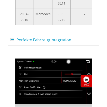
S211
2004-
Mercedes
CLS
-
2010
C219
Perfekte Fahrzeugintegration