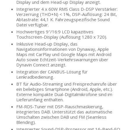
Display und dem Head-up Display anzeigt.
Integrierter 4 x 60W RMS Class D-DSP Verstärker:
Verzerrung (THD+N) < 1%, DSP-Auflösung: 24 Bit,
Abtastrate: 44,1 K. Fahrzeugspezifische Sound
Datei verfügbar.
Hochwertiges 9″/16:9 LCD kapazitives
Touchscreen-Display (Auflösung 1280 x 720).
Inklusive Head-up Display, das
Navigationsinformationen von Dynaway, Apple
Maps mit CarPlay und Google Maps mit Android
Auto sowie Echtzeit-Verkehrswarnungen über
Dynavin Connect anzeigt.
Integration der CANBUS-Lösung für
Lenkradbedienung.
BT für Audio-Streaming und Freisprechanrufe über
ein beliebiges Smartphone (Android, Apple, etc.).
Externe kompakte Dual-Digitalmikrofone sind im
Lieferumfang enthalten.
FM-RDS-Tuner mit DSP-Rauschmaskierung,
integriertes DAB. Unterstützt das automatische
Umschalten zwischen DAB und FM (Seamless
Blending).
Integrierter Sound-DSP-Prozessor mit 16-Band-EQ