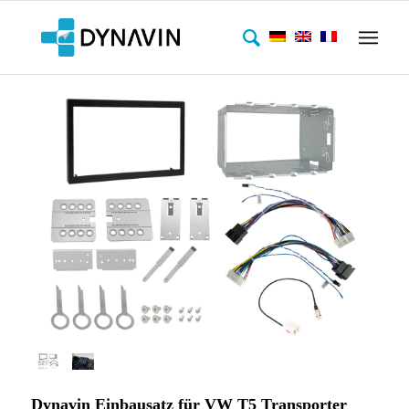
Dynavin Einbausatz für VW T5 Transporter