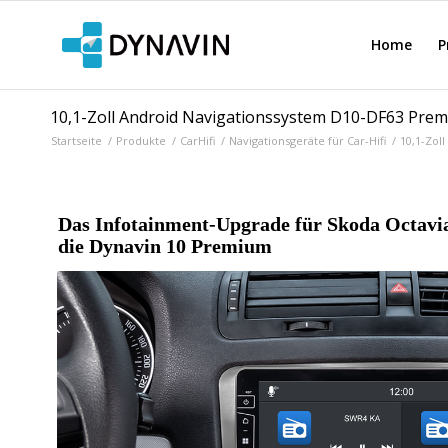
Home
P
10,1-Zoll Android Navigationssystem D10-DF63 Premi
Startseite
/
Produkte
/
CarHifi
/
Navigationsgeräte für Car-Hifi
/
10,1-Zol
Das Infotainment-Upgrade für Skoda Octavia
die Dynavin 10 Premium