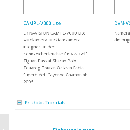
CAMPL-V000 Lite
DVN-V
DYNAVISION CAMPL-V000 Lite
Kamera
Autokamera Rückfahrkamera
die ori
integriert in der
Kennzeichenleuchte für VW Golf
Tiguan Passat Sharan Polo
Touareg Touran Octavia Fabia
Superb Yeti Cayenne Cayman ab
2005.
Produkt-Tutorials
9-Zoll Android
Navigationssystem