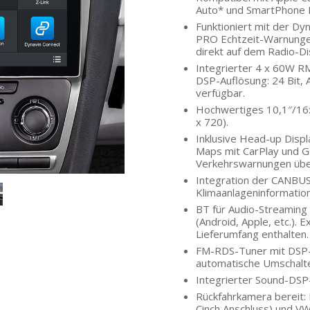
Auto* und SmartPhone M
Funktioniert mit der Dy
PRO Echtzeit-Warnungen 
direkt auf dem Radio-D
Integrierter 4 x 60W R
DSP-Auflösung: 24 Bit, 
verfügbar.
Hochwertiges 10,1″/16:
x 720).
Inklusive Head-up Disp
Maps mit CarPlay und G
Verkehrswarnungen über
Integration der CANBUS
Klimaanlageninformation
BT für Audio-Streaming
(Android, Apple, etc.).
Lieferumfang enthalten.
FM-RDS-Tuner mit DSP-R
automatische Umschalte
Integrierter Sound-DSP
Rückfahrkamera bereit:
Cinch Anschluss) und V