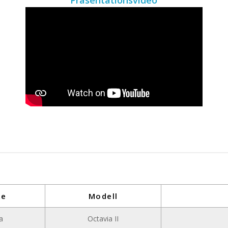
Präsentationsvideo
ke
Modell
a
Octavia II