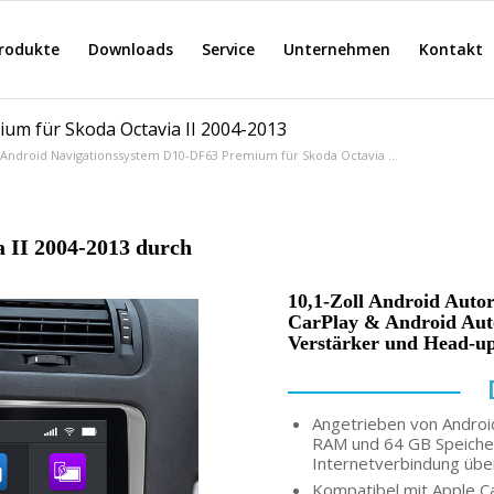
rodukte
Downloads
Service
Unternehmen
Kontakt
um für Skoda Octavia II 2004-2013
l Android Navigationssystem D10-DF63 Premium für Skoda Octavia ...
 II 2004-2013 durch
10,1-Zoll Android Autor
CarPlay & Android Auto
Verstärker und Head-up
Angetrieben von Androi
RAM und 64 GB Speicher.
Internetverbindung über
Kompatibel mit Apple Ca