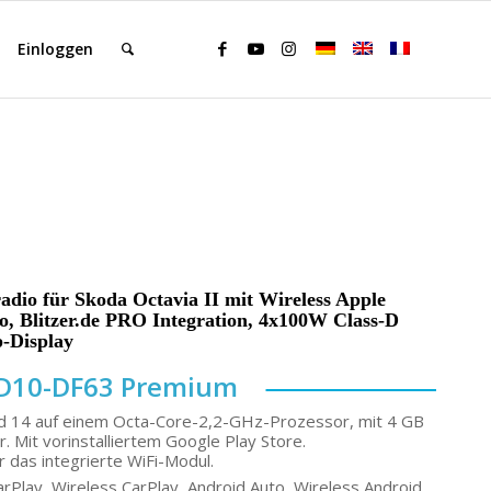
Einloggen
adio für Skoda Octavia II mit Wireless Apple
, Blitzer.de PRO Integration, 4x100W Class-D
-Display
D10-DF63 Premium
d 14 auf einem Octa-Core-2,2-GHz-Prozessor, mit 4 GB
 Mit vorinstalliertem Google Play Store.
 das integrierte WiFi-Modul.
rPlay, Wireless CarPlay, Android Auto, Wireless Android