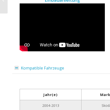
Einbauanleitung
D10-68 Premium für
Skoda Fabia III ab 201...
Kompatible Fahrzeuge
Jahr(e)
Mar
2004-2013
Skod