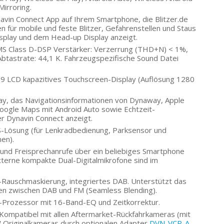
irroring.
navin Connect App auf Ihrem Smartphone, die Blitzer.de
für mobile und feste Blitzer, Gefahrenstellen und Staus
isplay und dem Head-up Display anzeigt.
MS Class D-DSP Verstärker: Verzerrung (THD+N) < 1%,
Abtastrate: 44,1 K. Fahrzeugspezifische Sound Datei
9 LCD kapazitives Touchscreen-Display (Auflösung 1280
lay, das Navigationsinformationen von Dynaway, Apple
oogle Maps mit Android Auto sowie Echtzeit-
 Dynavin Connect anzeigt.
-Lösung (für Lenkradbedienung, Parksensor und
en).
 und Freisprechanrufe über ein beliebiges Smartphone
 Externe kompakte Dual-Digitalmikrofone sind im
auschmaskierung, integriertes DAB. Unterstützt das
n zwischen DAB und FM (Seamless Blending).
-Prozessor mit 16-Band-EQ und Zeitkorrektur.
 Kompatibel mit allen Aftermarket-Rückfahrkameras (mit
W Originalkameras durch optionalen Adapter
DVN-VCR-A
.