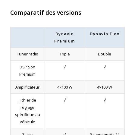
Comparatif des versions
Dynavin
Dynavin Flex
Premium
Tuner radio
Triple
Double
DSP Son
√
√
Premium
Amplificateur
4×100 W
4×100 W
Fichier de
√
√
réglage
spécifique au
véhicule
Z-Link
√
Payant après 31