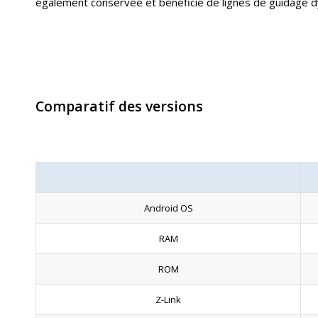
également conservée et bénéficie de lignes de guidage 
Comparatif des versions
Android OS
RAM
ROM
Z-Link