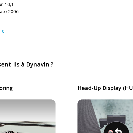
on 10,1
cato 2006-
€
0
ent-ils à Dynavin ?
oring
Head-Up Display (HUD