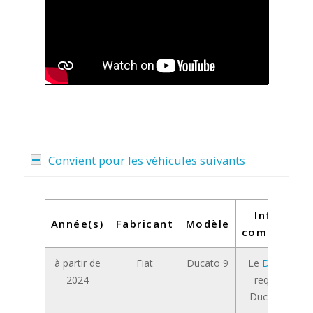
Convient pour les véhicules suivants
Informat
Année(s)
Fabricant
Modèle
complément
à partir de
Fiat
Ducato 9
Le
DVN-APTD
2024
requis pour l
Ducato 9 à par