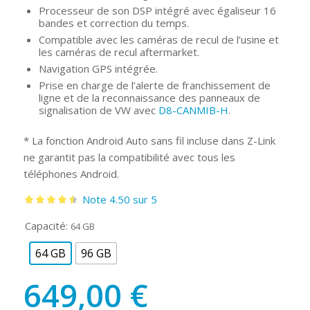
Processeur de son DSP intégré avec égaliseur 16
bandes et correction du temps.
Compatible avec les caméras de recul de l’usine et
les caméras de recul aftermarket.
Navigation GPS intégrée.
Prise en charge de l’alerte de franchissement de
ligne et de la reconnaissance des panneaux de
signalisation de VW avec
D8-CANMIB-H
.
* La fonction Android Auto sans fil incluse dans Z-Link
ne garantit pas la compatibilité avec tous les
téléphones Android.
Note 4.50 sur 5
Note
4.50
Capacité:
64 GB
sur 5
64 GB
96 GB
649,00
€