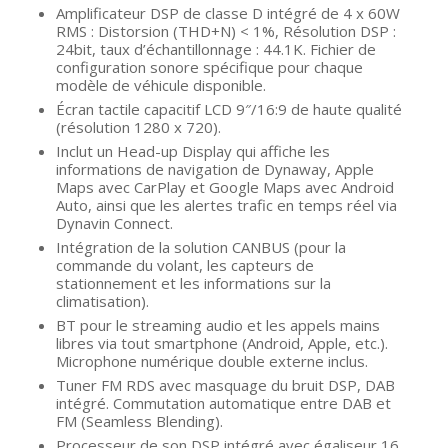
Amplificateur DSP de classe D intégré de 4 x 60W
RMS : Distorsion (THD+N) < 1%, Résolution DSP :
24bit, taux d’échantillonnage : 44.1K. Fichier de
configuration sonore spécifique pour chaque
modèle de véhicule disponible.
Écran tactile capacitif LCD 9″/16:9 de haute qualité
(résolution 1280 x 720).
Inclut un Head-up Display qui affiche les
informations de navigation de Dynaway, Apple
Maps avec CarPlay et Google Maps avec Android
Auto, ainsi que les alertes trafic en temps réel via
Dynavin Connect.
Intégration de la solution CANBUS (pour la
commande du volant, les capteurs de
stationnement et les informations sur la
climatisation).
BT pour le streaming audio et les appels mains
libres via tout smartphone (Android, Apple, etc.).
Microphone numérique double externe inclus.
Tuner FM RDS avec masquage du bruit DSP, DAB
intégré. Commutation automatique entre DAB et
FM (Seamless Blending).
Processeur de son DSP intégré avec égaliseur 16