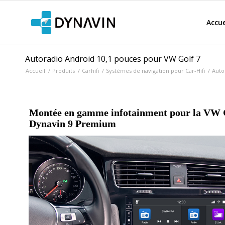
Accue
Autoradio Android 10,1 pouces pour VW Golf 7
Accueil
/
Produits
/
Carhifi
/
Systèmes de navigation pour Car-Hifi
/
Auto
Montée en gamme infotainment pour la VW G
Dynavin 9 Premium