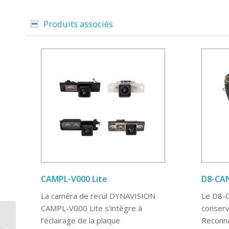
Produits associés
CAMPL-V000 Lite
D8-CA
La caméra de recul DYNAVISION
Le D8-
CAMPL-V000 Lite s’intègre à
conserv
Autoradio Android 10,1
l’éclairage de la plaque
Reconna
pouces pour VW