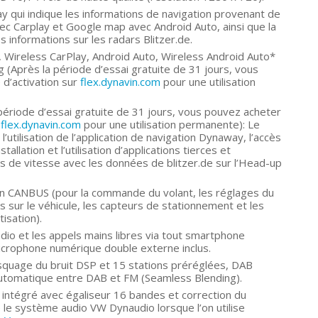
ay qui indique les informations de navigation provenant de
c Carplay et Google map avec Android Auto, ainsi que la
es informations sur les radars Blitzer.de.
 Wireless CarPlay, Android Auto, Wireless Android Auto*
 (Après la période d’essai gratuite de 31 jours, vous
d’activation sur
flex.dynavin.com
pour une utilisation
ériode d’essai gratuite de 31 jours, vous pouvez acheter
r
flex.dynavin.com
pour une utilisation permanente): Le
tilisation de l’application de navigation Dynaway, l’accès
tallation et l’utilisation d’applications tierces et
ons de vitesse avec les données de blitzer.de sur l’Head-up
ion CANBUS (pour la commande du volant, les réglages du
ns sur le véhicule, les capteurs de stationnement et les
tisation).
dio et les appels mains libres via tout smartphone
 Microphone numérique double externe inclus.
uage du bruit DSP et 15 stations préréglées, DAB
utomatique entre DAB et FM (Seamless Blending).
intégré avec égaliseur 16 bandes et correction du
le système audio VW Dynaudio lorsque l’on utilise