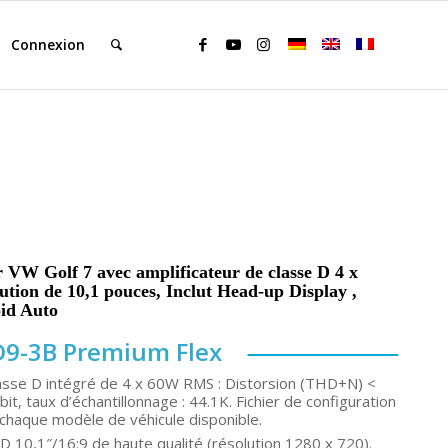
Connexion
 VW Golf 7 avec amplificateur de classe D 4 x
ution de 10,1 pouces, Inclut Head-up Display ,
id Auto
D9-3B Premium Flex
lasse D intégré de 4 x 60W RMS : Distorsion (THD+N) <
it, taux d’échantillonnage : 44.1K. Fichier de configuration
chaque modèle de véhicule disponible.
LCD 10,1″/16:9 de haute qualité (résolution 1280 x 720).