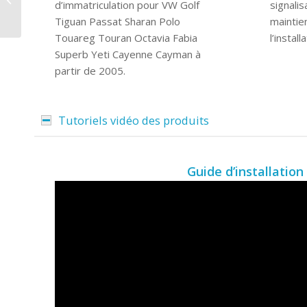
d’immatriculation pour VW Golf
signalis
Passat B6
Tiguan Passat Sharan Polo
maintie
Touareg Touran Octavia Fabia
l’instal
Superb Yeti Cayenne Cayman à
partir de 2005.
Tutoriels vidéo des produits
Guide d’installation