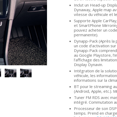
Inclut un Head-up Displ
Dynaway, Apple map ave
vitesse du véhicule et l
Supporte Apple CarPlay,
et SmartPhone Mirroring
pouvez acheter un code 
permanente).
Dynapp-Pack (Après la p
un code d’activation su
Dynapp-Pack comprend l’u
au Google Playstore, l’ins
l’affichage des limitati
Display Dynavin.
Intégration de la solut
véhicule, les informatio
informations sur la clima
BT pour le streaming au
(Android, Apple, etc.).
Tuner FM RDS avec masq
intégré. Commutation a
Processeur de son DSP 
temps. Prend en charge 