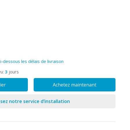
ci-dessous les délais de livraison
vu:
3
jours
ier
Achetez maintenant
isez notre service d’installation