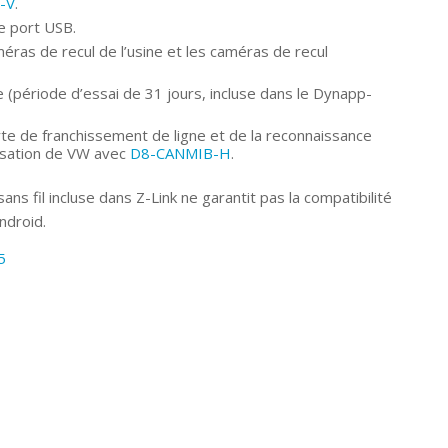
-V
.
le port USB.
éras de recul de l’usine et les caméras de recul
 (période d’essai de 31 jours, incluse dans le Dynapp-
erte de franchissement de ligne et de la reconnaissance
isation de VW avec
D8-CANMIB-H
.
ans fil incluse dans Z-Link ne garantit pas la compatibilité
ndroid.
5