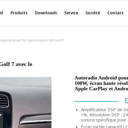
il
Produits
Downloads
Service
Société
Contact
radio Android 10,1 pouces pour VW Golf 7
olf 7 avec le
Autoradio Android pour
100W, écran haute résol
Apple CarPlay et Andro
Amplificateur DSP de c
1%, Résolution DSP : 24b
sonore spécifique pour 
Écran tactile capacitif 