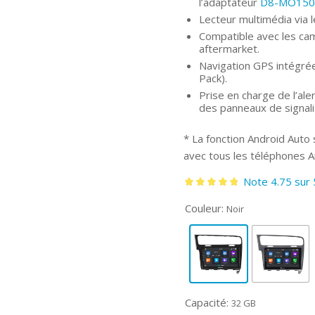
l’adaptateur
D8-MO150
Lecteur multimédia via 
Compatible avec les cam
aftermarket.
Navigation GPS intégrée
Pack).
Prise en charge de l’al
des panneaux de signal
* La fonction Android Auto s
avec tous les téléphones A
Note 4.75 sur 
Note
4.75
Couleur:
Noir
sur 5
Capacité:
32 GB