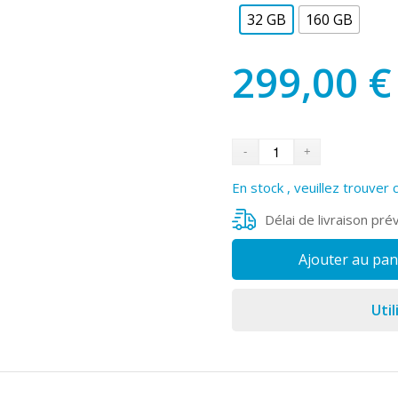
32 GB
160 GB
299,00
€
En stock , veuillez trouver 
Délai de livraison pré
Ajouter au pan
Util