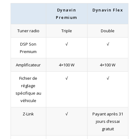
Dynavin
Dynavin Flex
Premium
Tuner radio
Triple
Double
DSP Son
√
√
Premium
Amplificateur
4×100 W
4×100 W
Fichier de
√
√
réglage
spécifique au
véhicule
Z-Link
√
Payant après 31
jours d’essai
gratuit