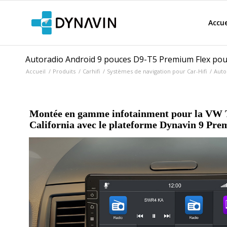
Accue
Autoradio Android 9 pouces D9-T5 Premium Flex pour
Accueil
/
Produits
/
Carhifi
/
Systèmes de navigation pour Car-Hifi
/
Auto
Montée en gamme infotainment pour la VW 
California avec le plateforme Dynavin 9 Pr