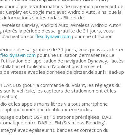
ay qui indique les informations de navigation provenant de
c Carplay et Google map avec Android Auto, ainsi que la
es informations sur les radars Blitzer.de.
 Wireless CarPlay, Android Auto, Wireless Android Auto*
 (Après la période d’essai gratuite de 31 jours, vous
d’activation sur
flex.dynavin.com
pour une utilisation
ériode d’essai gratuite de 31 jours, vous pouvez acheter
r
flex.dynavin.com
pour une utilisation permanente): Le
tilisation de l’application de navigation Dynaway, l’accès
tallation et l’utilisation d’applications tierces et
ons de vitesse avec les données de blitzer.de sur l’Head-up
ion CANBUS (pour la commande du volant, les réglages du
ns sur le véhicule, les capteurs de stationnement et les
tisation).
dio et les appels mains libres via tout smartphone
 Microphone numérique double externe inclus.
uage du bruit DSP et 15 stations préréglées, DAB
utomatique entre DAB et FM (Seamless Blending).
intégré avec égaliseur 16 bandes et correction du