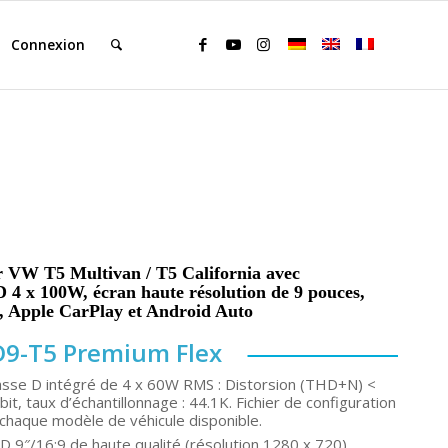
Connexion
 VW T5 Multivan / T5 California avec
D 4 x 100W, écran haute résolution de 9 pouces,
 , Apple CarPlay et Android Auto
D9-T5 Premium Flex
lasse D intégré de 4 x 60W RMS : Distorsion (THD+N) <
it, taux d’échantillonnage : 44.1K. Fichier de configuration
chaque modèle de véhicule disponible.
LCD 9″/16:9 de haute qualité (résolution 1280 x 720).