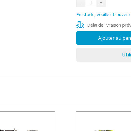
En stock , veuillez trouver 
Délai de livraison pré
Ajouter au pan
Util