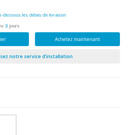
ci-dessous les délais de livraison
vu:
3
jours
ier
Achetez maintenant
isez notre service d’installation