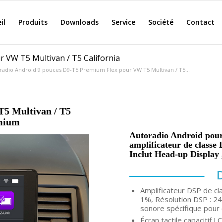
il
Produits
Downloads
Service
Société
Contact
 VW T5 Multivan / T5 California
radio Android 9 pouces D9-T5 Premium Flex pour VW T5 Multivan / T5...
T5 Multivan / T5
emium
Autoradio Android pour
amplificateur de classe 
Inclut Head-up Display
Amplificateur DSP de c
1%, Résolution DSP : 24b
sonore spécifique pour 
Écran tactile capacitif 