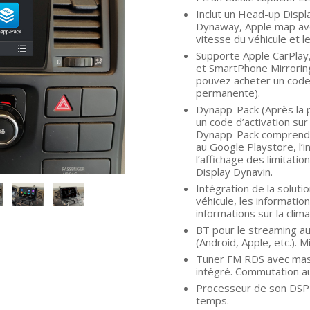
Inclut un Head-up Displ
Dynaway, Apple map ave
vitesse du véhicule et l
Supporte Apple CarPlay,
et SmartPhone Mirroring
pouvez acheter un code 
permanente).
Dynapp-Pack (Après la p
un code d’activation su
Dynapp-Pack comprend l’u
au Google Playstore, l’ins
l’affichage des limitati
Display Dynavin.
Intégration de la solut
véhicule, les informatio
informations sur la clima
BT pour le streaming au
(Android, Apple, etc.).
Tuner FM RDS avec masq
intégré. Commutation a
Processeur de son DSP 
temps.