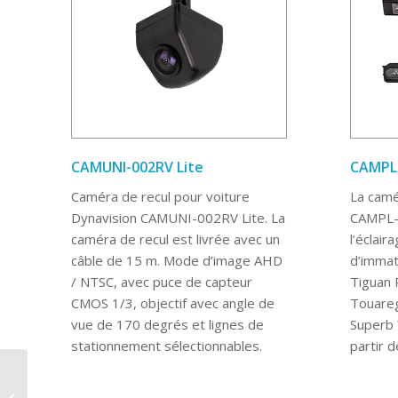
CAMUNI-002RV Lite
CAMPL-
Caméra de recul pour voiture
La camé
Dynavision CAMUNI-002RV Lite. La
CAMPL-V
caméra de recul est livrée avec un
l’éclair
câble de 15 m. Mode d’image AHD
d’immat
/ NTSC, avec puce de capteur
Tiguan 
CMOS 1/3, objectif avec angle de
Touareg
vue de 170 degrés et lignes de
Superb 
stationnement sélectionnables.
partir 
Autoradio Android 9
pouces D10-T5