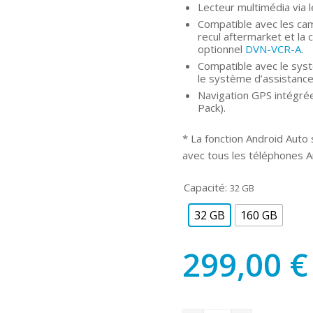
Lecteur multimédia via 
Compatible avec les cam
recul aftermarket et la 
optionnel
DVN-VCR-A
.
Compatible avec le sys
le système d’assistance
Navigation GPS intégrée
Pack).
* La fonction Android Auto s
avec tous les téléphones A
Capacité:
32 GB
32 GB
160 GB
299,00
€