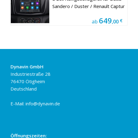
Sandero / Duster / Renault Captur
649
€
ab
,00
Dynavin GmbH
Industriestraße 28
76470 Ötigheim
Deutschland
E-Mail:
info@dynavin.de
Öffnungszeiten: