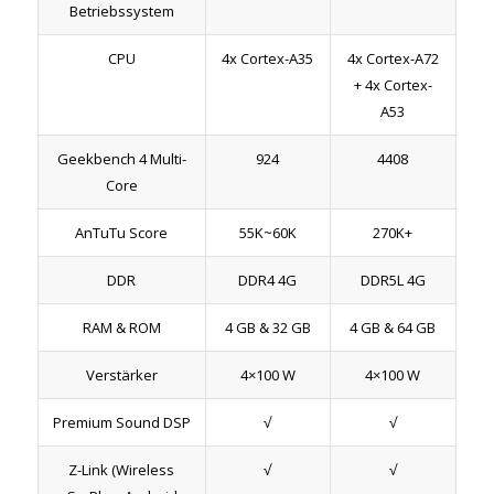
Betriebssystem
CPU
4x Cortex-A35
4x Cortex-A72
+ 4x Cortex-
A53
Geekbench 4 Multi-
924
4408
Core
AnTuTu Score
55K~60K
270K+
DDR
DDR4 4G
DDR5L 4G
RAM & ROM
4 GB & 32 GB
4 GB & 64 GB
Verstärker
4×100 W
4×100 W
Premium Sound DSP
√
√
Z-Link
(Wireless
√
√