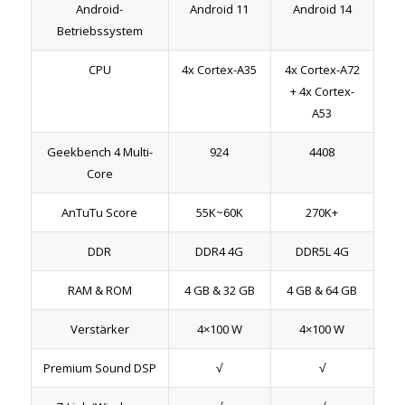
Android-
Android 11
Android 14
Betriebssystem
CPU
4x Cortex-A35
4x Cortex-A72
+ 4x Cortex-
A53
Geekbench 4 Multi-
924
4408
Core
AnTuTu Score
55K~60K
270K+
DDR
DDR4 4G
DDR5L 4G
RAM & ROM
4 GB & 32 GB
4 GB & 64 GB
Verstärker
4×100 W
4×100 W
Premium Sound DSP
√
√