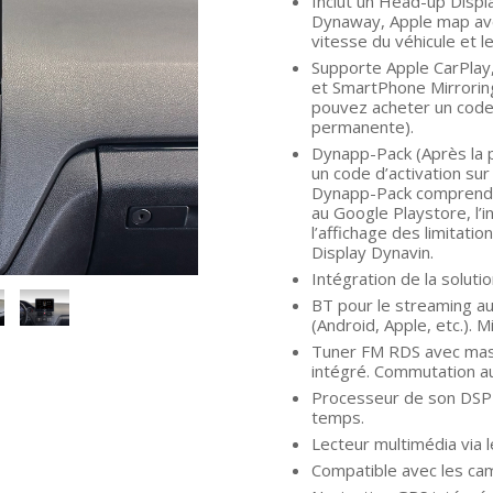
Inclut un Head-up Displ
Dynaway, Apple map ave
vitesse du véhicule et l
Supporte Apple CarPlay,
et SmartPhone Mirroring
pouvez acheter un code 
permanente).
Dynapp-Pack (Après la p
un code d’activation su
Dynapp-Pack comprend l’u
au Google Playstore, l’ins
l’affichage des limitati
Display Dynavin.
Intégration de la solut
BT pour le streaming au
(Android, Apple, etc.).
Tuner FM RDS avec masq
intégré. Commutation a
Processeur de son DSP 
temps.
Lecteur multimédia via 
Compatible avec les cam