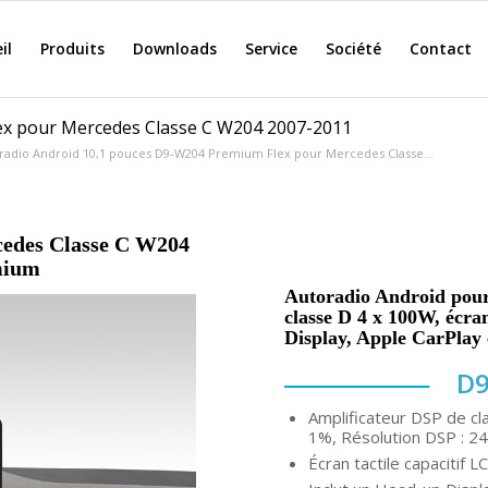
il
Produits
Downloads
Service
Société
Contact
ex pour Mercedes Classe C W204 2007-2011
radio Android 10,1 pouces D9-W204 Premium Flex pour Mercedes Classe...
cedes Classe C W204
mium
Autoradio Android pour
classe D 4 x 100W, écra
Display, Apple CarPlay
D9
Amplificateur DSP de c
1%, Résolution DSP : 24b
Écran tactile capacitif 