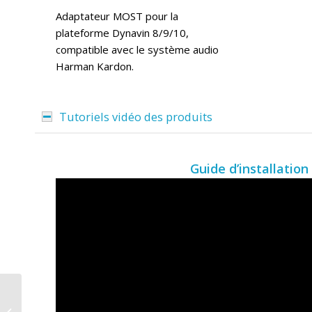
Adaptateur MOST pour la
plateforme Dynavin 8/9/10,
compatible avec le système audio
Harman Kardon.
Tutoriels vidéo des produits
Guide d’installation
Autoradio Android 6,5
pouces D8R-DMI Ultra