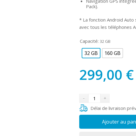
Navigation GPS intégrée
Pack).
* La fonction Android Auto s
avec tous les téléphones A
Capacité:
32 GB
32 GB
160 GB
299,00
€
Délai de livraison pré
Ajouter au pan