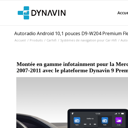
Accue
Autoradio Android 10,1 pouces D9-W204 Premium Fl
Accueil
/
Produits
/
Carhifi
/
Systèmes de navigation pour Car-Hifi
/
Auto
Montée en gamme infotainment pour la Mer
2007-2011 avec le plateforme Dynavin 9 Pre