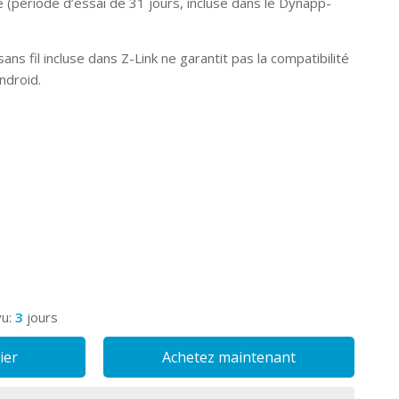
 (période d’essai de 31 jours, incluse dans le Dynapp-
ans fil incluse dans Z-Link ne garantit pas la compatibilité
ndroid.
vu:
3
jours
ier
Achetez maintenant