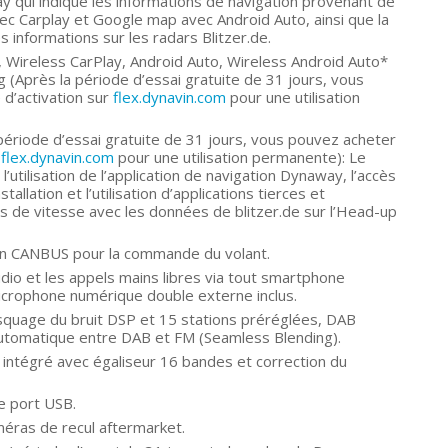
ay qui indique les informations de navigation provenant de
c Carplay et Google map avec Android Auto, ainsi que la
es informations sur les radars Blitzer.de.
 Wireless CarPlay, Android Auto, Wireless Android Auto*
 (Après la période d’essai gratuite de 31 jours, vous
d’activation sur
flex.dynavin.com
pour une utilisation
ériode d’essai gratuite de 31 jours, vous pouvez acheter
r
flex.dynavin.com
pour une utilisation permanente): Le
tilisation de l’application de navigation Dynaway, l’accès
tallation et l’utilisation d’applications tierces et
ons de vitesse avec les données de blitzer.de sur l’Head-up
ion CANBUS pour la commande du volant.
dio et les appels mains libres via tout smartphone
 Microphone numérique double externe inclus.
uage du bruit DSP et 15 stations préréglées, DAB
utomatique entre DAB et FM (Seamless Blending).
intégré avec égaliseur 16 bandes et correction du
le port USB.
éras de recul aftermarket.