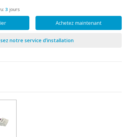
vu:
3
jours
ier
Achetez maintenant
isez notre service d’installation