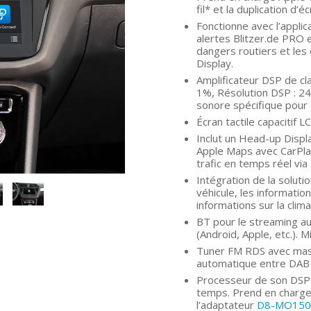
fil* et la duplication d
Fonctionne avec l’applic
alertes Blitzer.de PRO 
dangers routiers et les 
Display.
Amplificateur DSP de c
1%, Résolution DSP : 24b
sonore spécifique pour 
Écran tactile capacitif 
Inclut un Head-up Displ
Apple Maps avec CarPlay
trafic en temps réel via
Intégration de la solut
véhicule, les informatio
informations sur la clima
BT pour le streaming au
(Android, Apple, etc.).
Tuner FM RDS avec mas
automatique entre DAB 
Processeur de son DSP 
temps. Prend en charge 
l’adaptateur
D8-MO150