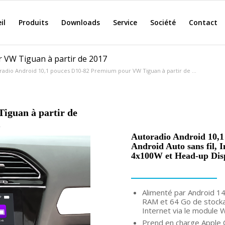
il
Produits
Downloads
Service
Société
Contact
 VW Tiguan à partir de 2017
radio Android 10,1 pouces D10-82 Premium pour VW Tiguan à partir de ...
iguan à partir de
m
Autoradio Android 10,
Android Auto sans fil, 
4x100W et Head-up Dis
Alimenté par Android 1
RAM et 64 Go de stockag
Internet via le module W
Prend en charge Apple C