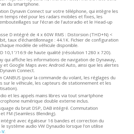
’écran du smartphone.
ation Dynavin Connect sur votre téléphone, qui intègre les
en temps réel pour les radars mobiles et fixes, les
embouteillages sur l’écran de l’autoradio et le Head-up
lasse D intégré de 4 x 60W RMS : Distorsion (THD+N) <
it, taux d’échantillonnage : 44.1K. Fichier de configuration
chaque modèle de véhicule disponible.
LCD 10,1″/16:9 de haute qualité (résolution 1280 x 720).
ay qui affiche les informations de navigation de Dynaway,
 et Google Maps avec Android Auto, ainsi que les alertes
 Dynavin Connect.
ion CANBUS (pour la commande du volant, les réglages du
ns sur le véhicule, les capteurs de stationnement et les
tisation).
dio et les appels mains libres via tout smartphone
 Microphone numérique double externe inclus.
quage du bruit DSP, DAB intégré. Commutation
et FM (Seamless Blending).
intégré avec égaliseur 16 bandes et correction du
le système audio VW Dynaudio lorsque l’on utilise
-V
.