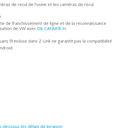
éras de recul de l’usine et les caméras de recul
e.
erte de franchissement de ligne et de la reconnaissance
isation de VW avec
D8-CANMIB-H
.
ans fil incluse dans Z-Link ne garantit pas la compatibilité
ndroid.
ci-dessous les délais de livraison