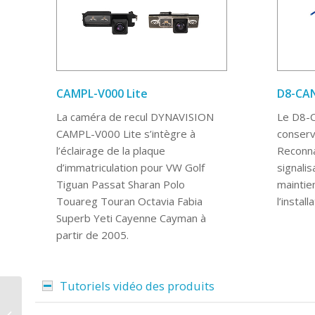
CAMPL-V000 Lite
D8-CA
La caméra de recul DYNAVISION
Le D8-
CAMPL-V000 Lite s’intègre à
conserv
l’éclairage de la plaque
Reconna
d’immatriculation pour VW Golf
signalis
Tiguan Passat Sharan Polo
maintie
Touareg Touran Octavia Fabia
l’instal
Superb Yeti Cayenne Cayman à
partir de 2005.
Tutoriels vidéo des produits
Autoradio Android 9
pouces D10-RN-1 Plus