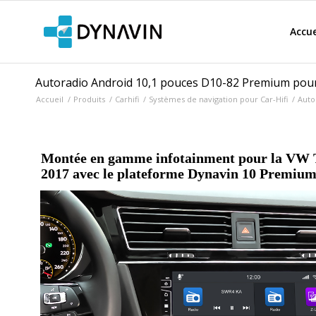
Accue
Autoradio Android 10,1 pouces D10-82 Premium pour
Accueil
/
Produits
/
Carhifi
/
Systèmes de navigation pour Car-Hifi
/
Auto
Montée en gamme infotainment pour la VW T
2017 avec le plateforme Dynavin 10 Premiu