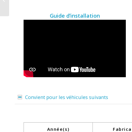
– C pour Renault
Master | Opel
Guide d’installation
Movano...
Convient pour les véhicules suivants
Année(s)
Fabrica