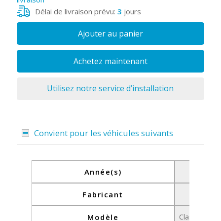
Délai de livraison prévu:
3
jours
Ajouter au panier
Achetez maintenant
Utilisez notre service d’installation
Convient pour les véhicules suivants
Année(s)
2000-2
Fabricant
Merce
Modèle
Classe C W20