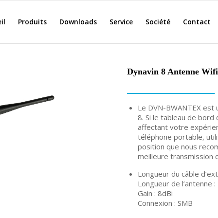
il
Produits
Downloads
Service
Société
Contact
Dynavin 8 Antenne Wifi
Le DVN-BWANTEX est une
8. Si le tableau de bord
affectant votre expérien
téléphone portable, util
position que nous reco
meilleure transmission d
Longueur du câble d’ex
Longueur de l’antenne :
Gain : 8dBi
Connexion : SMB