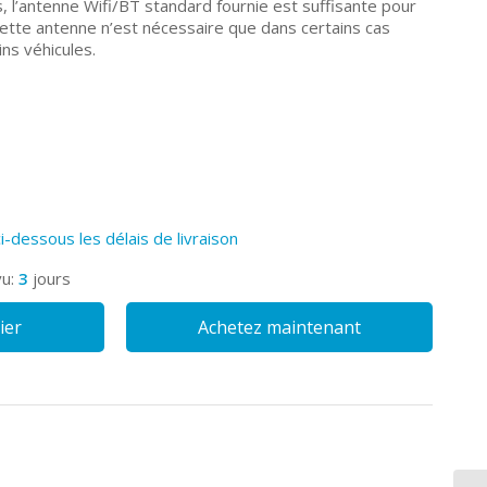
, l’antenne Wifi/BT standard fournie est suffisante pour
Cette antenne n’est nécessaire que dans certains cas
ns véhicules.
ci-dessous les délais de livraison
vu:
3
jours
ier
Achetez maintenant