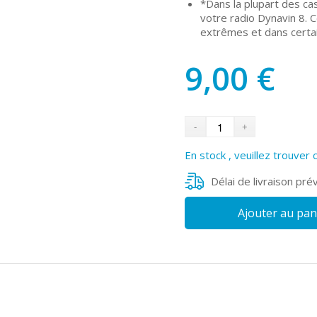
*Dans la plupart des cas
votre radio Dynavin 8. 
extrêmes et dans certai
9,00
€
En stock , veuillez trouver 
Délai de livraison pré
Ajouter au pan