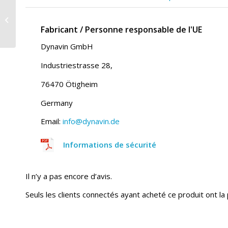
Antenne DAB Antenne
adhésive pour verre/
Antenne pour vitre
Fabricant / Personne responsable de l'UE
DVN-DABANT-H
Dynavin GmbH
Industriestrasse 28,
76470 Ötigheim
Germany
Email:
info@dynavin.de
Informations de sécurité
Il n’y a pas encore d’avis.
Seuls les clients connectés ayant acheté ce produit ont la p