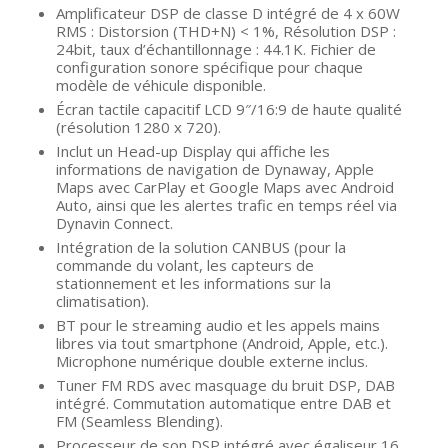
Amplificateur DSP de classe D intégré de 4 x 60W
RMS : Distorsion (THD+N) < 1%, Résolution DSP :
24bit, taux d’échantillonnage : 44.1K. Fichier de
configuration sonore spécifique pour chaque
modèle de véhicule disponible.
Écran tactile capacitif LCD 9″/16:9 de haute qualité
(résolution 1280 x 720).
Inclut un Head-up Display qui affiche les
informations de navigation de Dynaway, Apple
Maps avec CarPlay et Google Maps avec Android
Auto, ainsi que les alertes trafic en temps réel via
Dynavin Connect.
Intégration de la solution CANBUS (pour la
commande du volant, les capteurs de
stationnement et les informations sur la
climatisation).
BT pour le streaming audio et les appels mains
libres via tout smartphone (Android, Apple, etc.).
Microphone numérique double externe inclus.
Tuner FM RDS avec masquage du bruit DSP, DAB
intégré. Commutation automatique entre DAB et
FM (Seamless Blending).
Processeur de son DSP intégré avec égaliseur 16