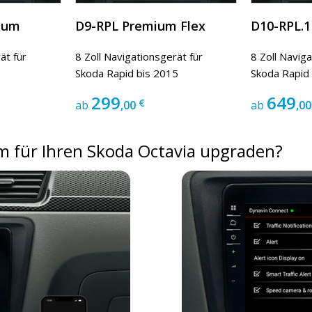
ium
D9-RPL Premium Flex
D10-RPL.
ät für
8 Zoll Navigationsgerät für
8 Zoll Navig
Skoda Rapid bis 2015
Skoda Rapid
299
649
€
ab
,00
ab
,00
 für Ihren Skoda Octavia upgraden?