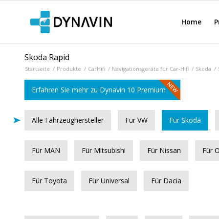
Home
P
Skoda Rapid
Startseite
/
Produkte
/
CarHifi
/
Navigationsgeräte für Car-Hifi
/
Skoda
/
Erfahren Sie mehr zu Dynavin 10 Premium
Alle Fahrzeughersteller
Für VW
Für Skoda
Für MAN
Für Mitsubishi
Für Nissan
Für 
Für Toyota
Für Universal
Für Dacia