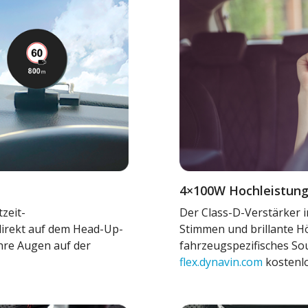
4×100W Hochleistungs
zeit-
Der Class-D-Verstärker in
irekt auf dem Head-Up-
Stimmen und brillante H
Ihre Augen auf der
fahrzeugspezifisches So
flex.dynavin.com
kostenlo