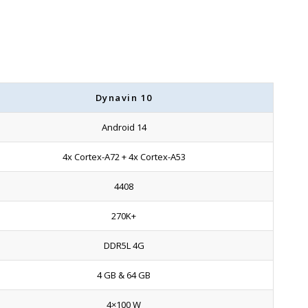
Dynavin 10
Android 14
4x Cortex-A72 + 4x Cortex-A53
4408
270K+
DDR5L 4G
4 GB & 64 GB
4×100 W