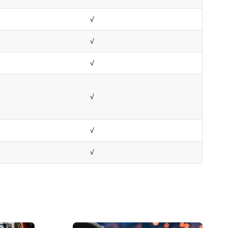
√
√
√
√
√
√