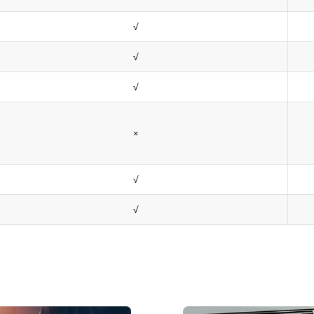
√
√
√
×
√
√