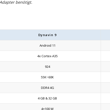
Adapter benötigt.
Dynavin 9
Android 11
4x Cortex-A35
924
55K~60K
DDR4 4G
4 GB & 32 GB
4×100 W