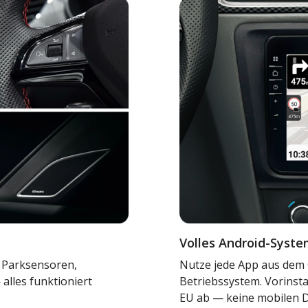
Volles Android-Syste
 Parksensoren,
Nutze jede App aus dem 
lles funktioniert
Betriebssystem. Vorinsta
EU ab — keine mobilen D