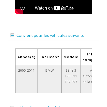
Convient pour les véhicules suivants
Informat
Année(s)
Fabricant
Modèle
complément
2005-2011
BMW
Série 3
Avec contr
E90 E91
automatique et
E92 E93
de la climatisat
I-DRIVE