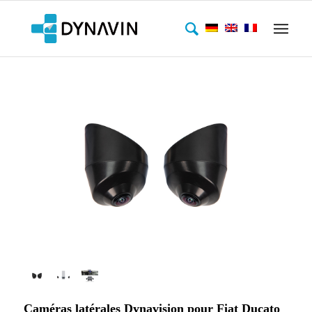
Caméras latérales Dynavision pour Fiat Ducato