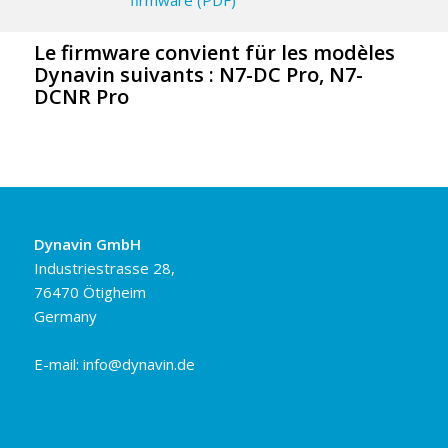
firmware (PDF)
Le firmware convient für les modèles
Dynavin suivants : N7-DC Pro, N7-
DCNR Pro
Dynavin GmbH
Industriestrasse 28,
76470 Ötigheim
Germany
E-mail:
info@dynavin.de