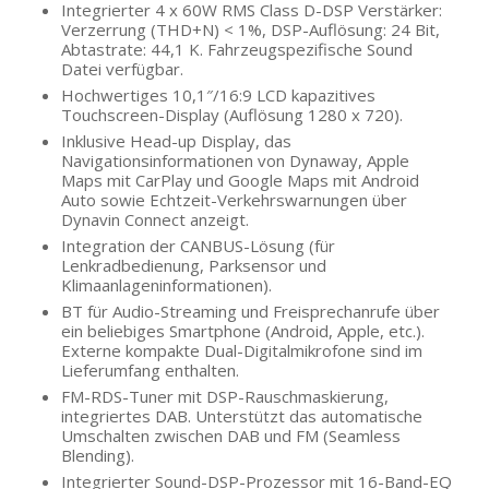
Integrierter 4 x 60W RMS Class D-DSP Verstärker:
Verzerrung (THD+N) < 1%, DSP-Auflösung: 24 Bit,
Abtastrate: 44,1 K. Fahrzeugspezifische Sound
Datei verfügbar.
Hochwertiges 10,1″/16:9 LCD kapazitives
Touchscreen-Display (Auflösung 1280 x 720).
Inklusive Head-up Display, das
Navigationsinformationen von Dynaway, Apple
Maps mit CarPlay und Google Maps mit Android
Auto sowie Echtzeit-Verkehrswarnungen über
Dynavin Connect anzeigt.
Integration der CANBUS-Lösung (für
Lenkradbedienung, Parksensor und
Klimaanlageninformationen).
BT für Audio-Streaming und Freisprechanrufe über
ein beliebiges Smartphone (Android, Apple, etc.).
Externe kompakte Dual-Digitalmikrofone sind im
Lieferumfang enthalten.
FM-RDS-Tuner mit DSP-Rauschmaskierung,
integriertes DAB. Unterstützt das automatische
Umschalten zwischen DAB und FM (Seamless
Blending).
Integrierter Sound-DSP-Prozessor mit 16-Band-EQ