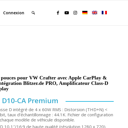
Connexion
1 pouces pour VW Crafter avec Apple CarPlay &
Intégration Blitzer.de PRO, Amplificateur Class-D
play
D10-CA Premium
lasse D intégré de 4 x 60W RMS : Distorsion (THD+N) <
it, taux d’échantillonnage : 44.1K. Fichier de configuration
chaque modèle de véhicule disponible.
LCD 10,1″/16:9 de haute qualité (résolution 1280 x 720).