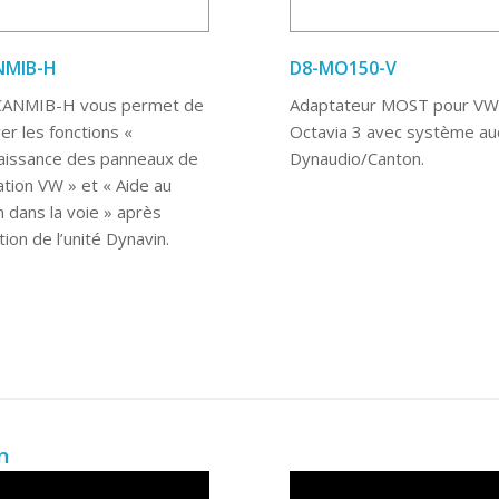
NMIB-H
D8-MO150-V
CANMIB-H vous permet de
Adaptateur MOST pour VW
er les fonctions «
Octavia 3 avec système au
issance des panneaux de
Dynaudio/Canton.
ation VW » et « Aide au
n dans la voie » après
lation de l’unité Dynavin.
n