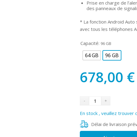
Prise en charge de l’al
des panneaux de signal
* La fonction Android Auto s
avec tous les téléphones A
Capacité:
96 GB
64 GB
96 GB
678,00
€
En stock , veuillez trouver 
Délai de livraison pré