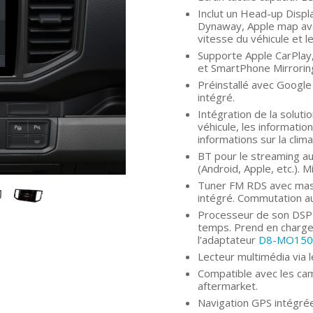
Inclut un Head-up Displ
Dynaway, Apple map ave
vitesse du véhicule et l
Supporte Apple CarPlay,
et SmartPhone Mirrorin
Préinstallé avec Google
intégré.
Intégration de la solut
véhicule, les informatio
informations sur la clima
BT pour le streaming au
(Android, Apple, etc.).
Tuner FM RDS avec masq
intégré. Commutation a
Processeur de son DSP 
temps. Prend en charge 
l’adaptateur
D8-MO150
Lecteur multimédia via 
Compatible avec les cam
aftermarket.
Navigation GPS intégré