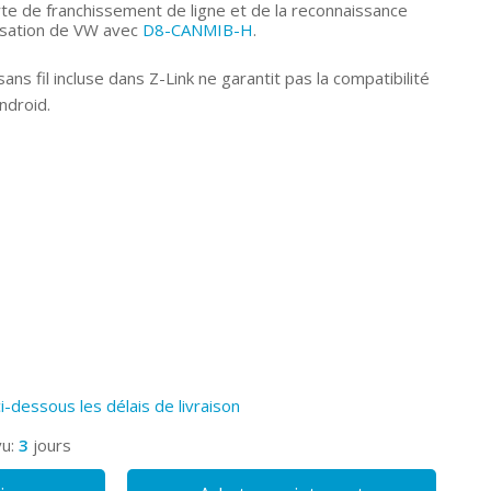
erte de franchissement de ligne et de la reconnaissance
isation de VW avec
D8-CANMIB-H
.
ans fil incluse dans Z-Link ne garantit pas la compatibilité
ndroid.
ci-dessous les délais de livraison
vu:
3
jours