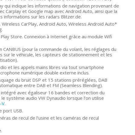
ay qui indique les informations de navigation provenant de
c Carplay et Google map avec Android Auto, ainsi que la
es informations sur les radars Blitzer.de.
 Wireless CarPlay, Android Auto, Wireless Android Auto*
g.
 Play Store. Connexion à Internet grâce au module Wifi
ion CANBUS (pour la commande du volant, les réglages du
ns sur le véhicule, les capteurs de stationnement et les
tisation).
dio et les appels mains libres via tout smartphone
 Microphone numérique double externe inclus.
uage du bruit DSP et 15 stations préréglées, DAB
utomatique entre DAB et FM (Seamless Blending).
intégré avec égaliseur 16 bandes et correction du
le système audio VW Dynaudio lorsque l’on utilise
-V
.
le port USB.
éras de recul de l’usine et les caméras de recul
e.