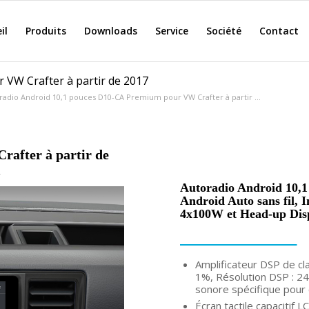
il
Produits
Downloads
Service
Société
Contact
 VW Crafter à partir de 2017
radio Android 10,1 pouces D10-CA Premium pour VW Crafter à partir ...
rafter à partir de
m
Autoradio Android 10,
Android Auto sans fil, 
4x100W et Head-up Dis
Amplificateur DSP de c
1%, Résolution DSP : 24b
sonore spécifique pour 
Écran tactile capacitif 