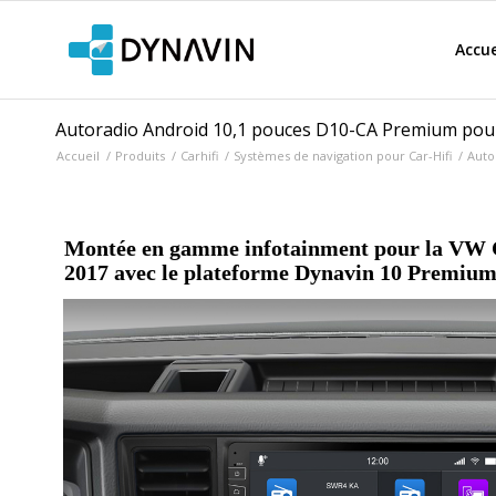
Accue
Autoradio Android 10,1 pouces D10-CA Premium pour
Accueil
/
Produits
/
Carhifi
/
Systèmes de navigation pour Car-Hifi
/
Auto
Montée en gamme infotainment pour la VW C
2017 avec le plateforme Dynavin 10 Premiu