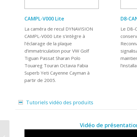
CAMPL-V000 Lite
D8-CA
La caméra de recul DYNAVISION
Le D8-
CAMPL-V000 Lite s’intègre à
conserv
l’éclairage de la plaque
Reconna
d’immatriculation pour VW Golf
signalis
Tiguan Passat Sharan Polo
maintie
Touareg Touran Octavia Fabia
l’instal
Superb Yeti Cayenne Cayman à
partir de 2005.
Tutoriels vidéo des produits
Vidéo de présentatio
Autoradio Android 10,1
pouces D10-SP Plus –