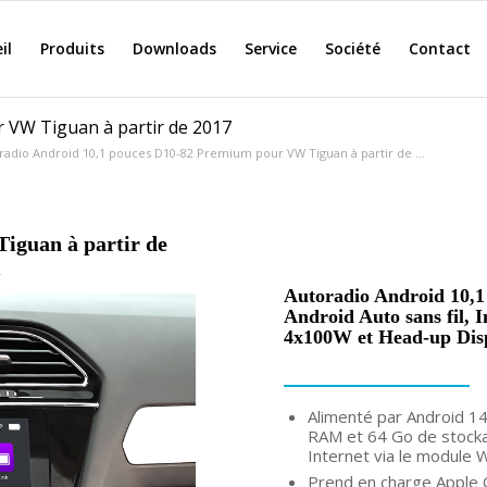
il
Produits
Downloads
Service
Société
Contact
 VW Tiguan à partir de 2017
radio Android 10,1 pouces D10-82 Premium pour VW Tiguan à partir de ...
iguan à partir de
m
Autoradio Android 10,
Android Auto sans fil, 
4x100W et Head-up Dis
Alimenté par Android 1
RAM et 64 Go de stockag
Internet via le module W
Prend en charge Apple C