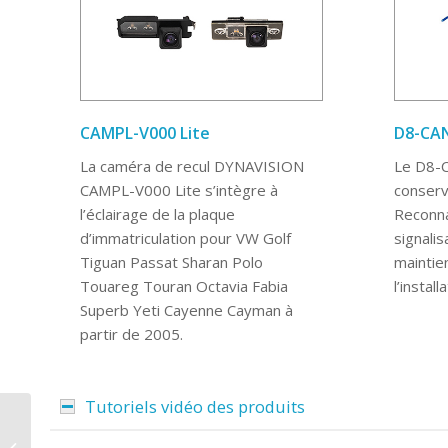
CAMPL-V000 Lite
D8-CA
La caméra de recul DYNAVISION
Le D8-
CAMPL-V000 Lite s’intègre à
conserv
l’éclairage de la plaque
Reconna
d’immatriculation pour VW Golf
signalis
Tiguan Passat Sharan Polo
maintie
Touareg Touran Octavia Fabia
l’instal
Superb Yeti Cayenne Cayman à
partir de 2005.
Tutoriels vidéo des produits
Autoradio Android 9
pouces D10-RN-1 Plus