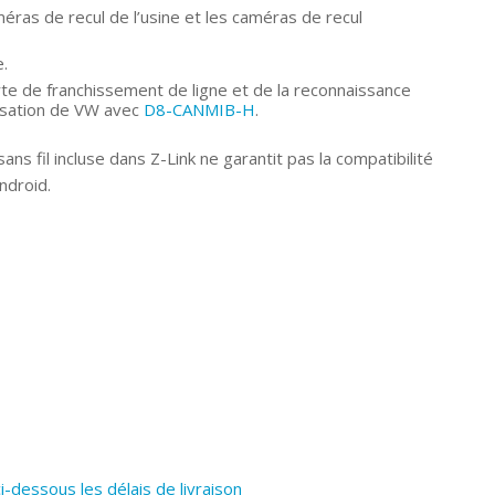
éras de recul de l’usine et les caméras de recul
e.
erte de franchissement de ligne et de la reconnaissance
isation de VW avec
D8-CANMIB-H
.
ans fil incluse dans Z-Link ne garantit pas la compatibilité
ndroid.
ci-dessous les délais de livraison