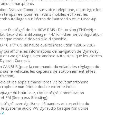
’écran du smartphone.
ation Dynavin Connect sur votre téléphone, qui intègre les
en temps réel pour les radars mobiles et fixes, les
embouteillages sur l’écran de l’autoradio et le Head-up
lasse D intégré de 4 x 60W RMS : Distorsion (THD+N) <
it, taux d’échantillonnage : 44.1K. Fichier de configuration
chaque modèle de véhicule disponible.
LCD 10,1″/16:9 de haute qualité (résolution 1280 x 720).
ay qui affiche les informations de navigation de Dynaway,
 et Google Maps avec Android Auto, ainsi que les alertes
 Dynavin Connect.
ion CANBUS (pour la commande du volant, les réglages du
ns sur le véhicule, les capteurs de stationnement et les
tisation).
dio et les appels mains libres via tout smartphone
 Microphone numérique double externe inclus.
quage du bruit DSP, DAB intégré. Commutation
et FM (Seamless Blending).
intégré avec égaliseur 16 bandes et correction du
le système audio VW Dynaudio lorsque l’on utilise
-V
.