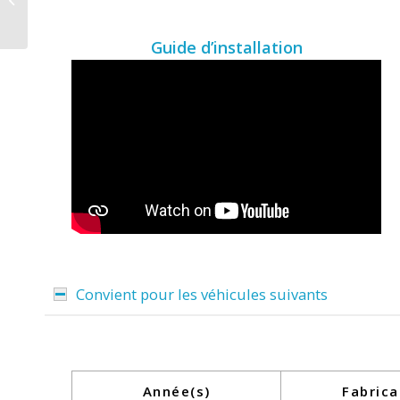
– C pour Renault
Master | Opel
Guide d’installation
Movano...
Convient pour les véhicules suivants
Année(s)
Fabrica