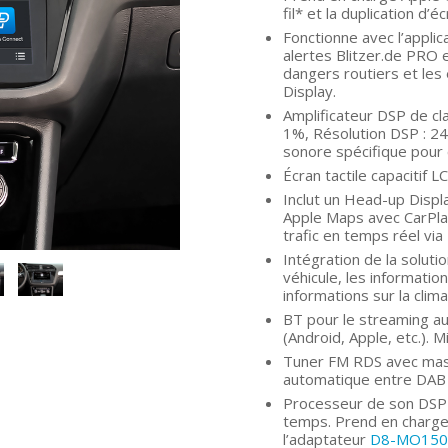
fil* et la duplication d
Fonctionne avec l’applic
alertes Blitzer.de PRO 
dangers routiers et les 
Display.
Amplificateur DSP de c
1%, Résolution DSP : 24b
sonore spécifique pour 
Écran tactile capacitif 
Inclut un Head-up Displ
Apple Maps avec CarPlay
trafic en temps réel via
Intégration de la solut
véhicule, les informatio
informations sur la clima
BT pour le streaming au
(Android, Apple, etc.).
Tuner FM RDS avec mas
automatique entre DAB 
Processeur de son DSP 
temps. Prend en charge 
l’adaptateur
D8-MO150