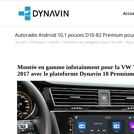
Accue
Autoradio Android 10,1 pouces D10-82 Premium pour
Accueil
/
Produits
/
Carhifi
/
Systèmes de navigation pour Car-Hifi
/
Auto
Montée en gamme infotainment pour la VW T
2017 avec le plateforme Dynavin 10 Premiu