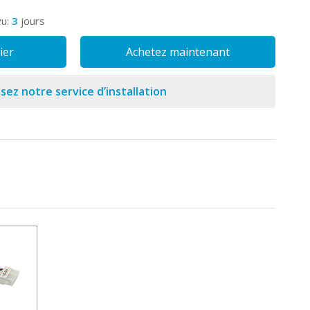
vu:
3
jours
ier
Achetez maintenant
isez notre service d’installation